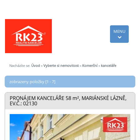
MENU
Nacházíte se:
Úvod
»
Vyberte si nemovitost
»
Komerční
»
kanceláře
zobrazeny položky [1 - 7]
PRONÁJEM KANCELÁŘE 58
m²
, MARIÁNSKÉ LÁZNĚ,
EV.Č.: 02130