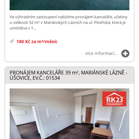
Ve výhradním zastoupení nabízíme pronájem kanceláře, učebny
o velikosti 52 m² v Mariánských Lázních na ul. Plzeňská, která je
umístěna v 1...
180 Kč za m²/měsíc
více informací...
PRONÁJEM KANCELÁŘE 39
m²
, MARIÁNSKÉ LÁZNĚ -
ÚŠOVICE, EV.Č.: 01534