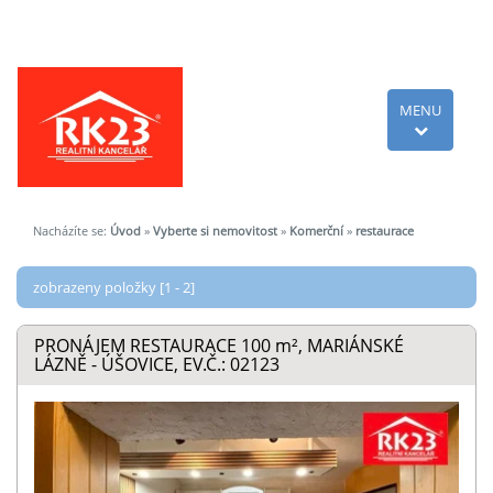
MENU
Nacházíte se:
Úvod
»
Vyberte si nemovitost
»
Komerční
»
restaurace
zobrazeny položky [1 - 2]
PRONÁJEM RESTAURACE 100
m²
, MARIÁNSKÉ
LÁZNĚ - ÚŠOVICE, EV.Č.: 02123