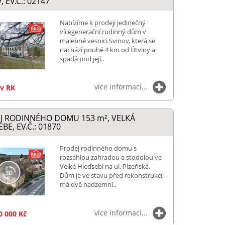
 EV.Č.: 02147
Nabízíme k prodeji jedinečný
vícegenerační rodinný dům v
malebné vesnici Svinov, která se
nachází pouhé 4 km od Útviny a
spadá pod její..
více informací...
 v RK
J RODINNÉHO DOMU 153
m²
, VELKÁ
BE, EV.Č.: 01870
Prodej rodinného domu s
rozsáhlou zahradou a stodolou ve
Velké Hleďsebi na ul. Plzeňská.
Dům je ve stavu před rekonstrukcí,
má dvě nadzemní..
více informací...
0 000 Kč