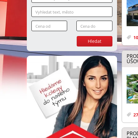
10
Hledat
PROD
ÚŠOV
27
PRO