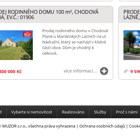
DEJ RODINNÉHO DOMU 100
m²
, CHODOVÁ
PRODE
Á, EV.Č.: 01906
LÁZNĚ, 
Prodej rodinného domu v Chodové
Plané u Mariánských Lázních na ul.
Nádražní, který se nachází v klidné
části obce. Dům je vhodný k
celkové..
více informací...
300 000 Kč
9 59
d
Vyberte si nemovitost
Realizováno
Služby
Proč s námi
 MUZOR s.r.o., všechna práva vyhrazena |
Ochrana osobních údajů
|
Cooki