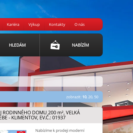
Kariéra
Výkup
Kontakty
O nás
HLEDÁM
NABÍZÍM
zobrazit:
10
,
20
,
50
J RODINNÉHO DOMU 200
m²
, VELKÁ
BE - KLIMENTOV, EV.Č.: 01937
Nabízíme k prodeji moderní