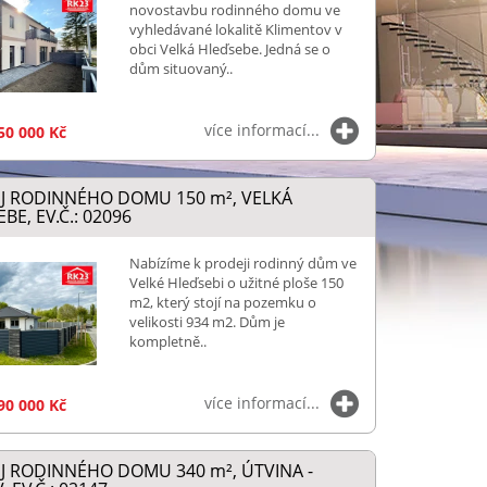
novostavbu rodinného domu ve
vyhledávané lokalitě Klimentov v
obci Velká Hleďsebe. Jedná se o
dům situovaný..
více informací...
50 000 Kč
J RODINNÉHO DOMU 150
m²
, VELKÁ
BE, EV.Č.: 02096
Nabízíme k prodeji rodinný dům ve
Velké Hleďsebi o užitné ploše 150
m2, který stojí na pozemku o
velikosti 934 m2. Dům je
kompletně..
více informací...
90 000 Kč
J RODINNÉHO DOMU 340
m²
, ÚTVINA -