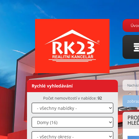
Úvo
Rychlé vyhledávání
Nachází
Počet nemovitostí v nabídce:
92
zobraz
PRO
HLEĎ