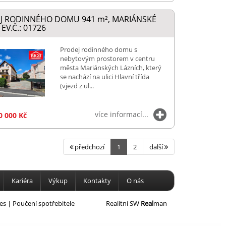
J RODINNÉHO DOMU 941
m²
, MARIÁNSKÉ
EV.Č.: 01726
Prodej rodinného domu s
nebytovým prostorem v centru
města Mariánských Lázních, který
se nachází na ulici Hlavní třída
(vjezd z ul...
více informací...
0 000 Kč
předchozí
1
2
další
Kariéra
Výkup
Kontakty
O nás
es
|
Poučení spotřebitele
Realitní SW
Real
man