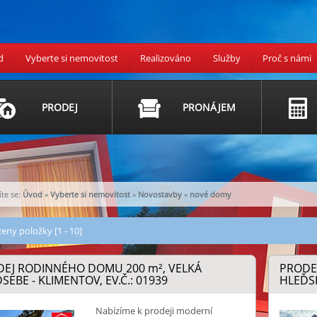
d
Vyberte si nemovitost
Realizováno
Služby
Proč s námi
PRODEJ
PRONÁJEM
te se:
Úvod
»
Vyberte si nemovitost
»
Novostavby
»
nové domy
eny položky [1 - 10]
DEJ RODINNÉHO DOMU 200
m²
, VELKÁ
PRODE
SEBE - KLIMENTOV, EV.Č.: 01939
HLEĎSE
Nabízíme k prodeji moderní