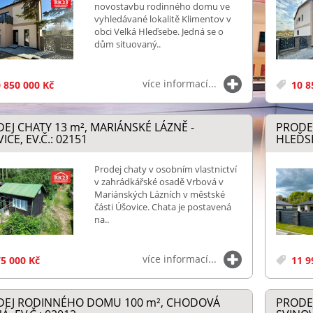
novostavbu rodinného domu ve
vyhledávané lokalitě Klimentov v
obci Velká Hleďsebe. Jedná se o
dům situovaný..
více informací...
 850 000 Kč
10 8
EJ CHATY 13
m²
, MARIÁNSKÉ LÁZNĚ -
PRODE
ICE, EV.Č.: 02151
HLEĎSE
Prodej chaty v osobním vlastnictví
v zahrádkářské osadě Vrbová v
Mariánských Lázních v městské
části Úšovice. Chata je postavená
na..
více informací...
5 000 Kč
11 9
DEJ RODINNÉHO DOMU 100
m²
, CHODOVÁ
PRODE