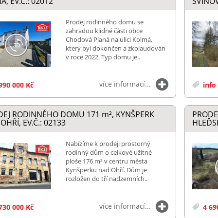
Á, EV.Č.: 02012
SVINOV,
Prodej rodinného domu se
zahradou klidné části obce
Chodová Planá na ulici Kolmá,
který byl dokončen a zkolaudován
v roce 2022. Typ domu je..
více informací...
990 000 Kč
info
DEJ RODINNÉHO DOMU 171
m²
, KYNŠPERK
PRODE
OHŘÍ, EV.Č.: 02133
HLEĎSE
Nabízíme k prodeji prostorný
rodinný dům o celkové užitné
ploše 176 m² v centru města
Kynšperku nad Ohří. Dům je
rozložen do tří nadzemních..
více informací...
730 000 Kč
4 69