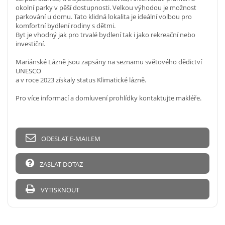
okolní parky v pěší dostupnosti. Velkou výhodou je možnost
parkování u domu. Tato klidná lokalita je ideální volbou pro
komfortní bydlení rodiny s dětmi.
Byt je vhodný jak pro trvalé bydlení tak i jako rekreační nebo
investiční.
Mariánské Lázně jsou zapsány na seznamu světového dědictví
UNESCO
a v roce 2023 získaly status Klimatické lázně.
Pro více informací a domluvení prohlídky kontaktujte makléře.
ODESLAT E-MAILEM
ZASLAT DOTAZ
VYTISKNOUT