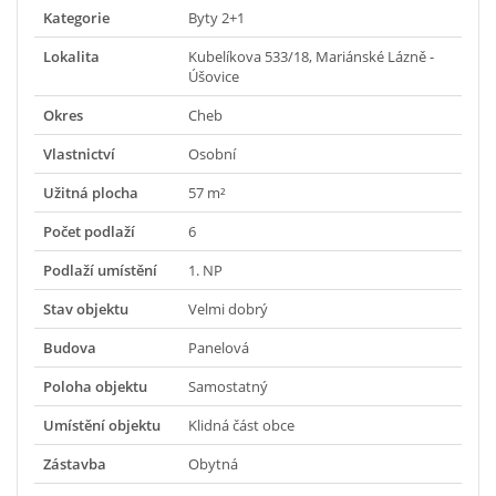
Kategorie
Byty 2+1
Lokalita
Kubelíkova 533/18, Mariánské Lázně -
Úšovice
Okres
Cheb
Vlastnictví
Osobní
Užitná plocha
57 m²
Počet podlaží
6
Podlaží umístění
1. NP
Stav objektu
Velmi dobrý
Budova
Panelová
Poloha objektu
Samostatný
Umístění objektu
Klidná část obce
Zástavba
Obytná