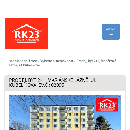
MENU
Nacházíte se:
Úvod
»
Vyberte si nemovitost
»
Prodej, Byt 2+1, Mariánské
Lázně, ul Kubelíkova
PRODEJ, BYT 2+1, MARIÁNSKÉ LÁZNĚ, UL
KUBELÍKOVA, EV.Č.: 02095