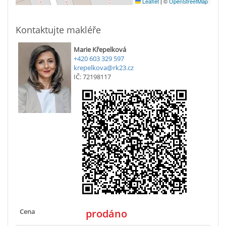
Leaflet
|
©
OpenStreetMap
Kontaktujte makléře
Marie Křepelková
+420 603 329 597
krepelkova@rk23.cz
IČ: 72198117
Cena
prodáno