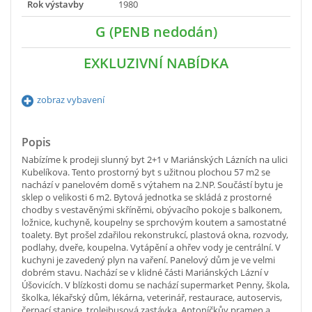
Rok výstavby
1980
G (PENB nedodán)
EXKLUZIVNÍ NABÍDKA
zobraz vybavení
Popis
Nabízíme k prodeji slunný byt 2+1 v Mariánských Lázních na ulici
Kubelíkova. Tento prostorný byt s užitnou plochou 57 m2 se
nachází v panelovém domě s výtahem na 2.NP. Součástí bytu je
sklep o velikosti 6 m2. Bytová jednotka se skládá z prostorné
chodby s vestavěnými skříněmi, obývacího pokoje s balkonem,
ložnice, kuchyně, koupelny se sprchovým koutem a samostatné
toalety. Byt prošel zdařilou rekonstrukcí, plastová okna, rozvody,
podlahy, dveře, koupelna. Vytápění a ohřev vody je centrální. V
kuchyni je zavedený plyn na vaření. Panelový dům je ve velmi
dobrém stavu. Nachází se v klidné části Mariánských Lázní v
Úšovicích. V blízkosti domu se nachází supermarket Penny, škola,
školka, lékařský dům, lékárna, veterinář, restaurace, autoservis,
čerpací stanice, trolejbusová zastávka, Antoníčkův pramen a