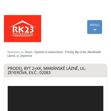
MENU
Nacházíte se:
Úvod
»
Vyberte si nemovitost
»
Prodej, Byt 2+kk, Mariánské
Lázně, ul. Zeyerova
PRODEJ, BYT 2+KK, MARIÁNSKÉ LÁZNĚ, UL.
ZEYEROVA, EV.Č.: 02083