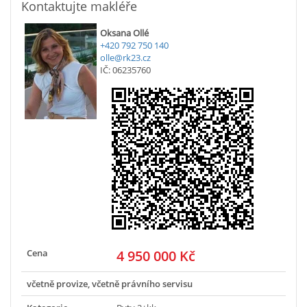
Kontaktujte makléře
Oksana Ollé
+420 792 750 140
olle@rk23.cz
IČ: 06235760
Cena
4 950 000 Kč
včetně provize, včetně právního servisu