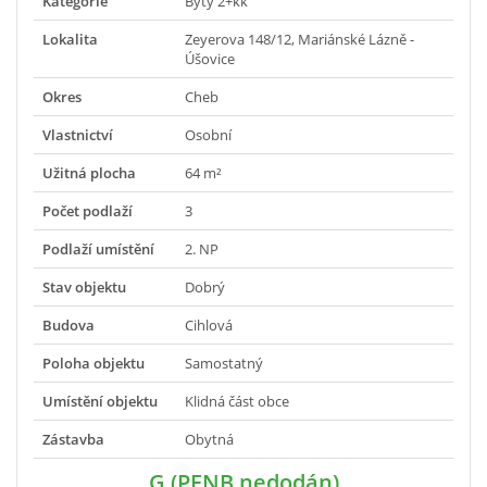
Kategorie
Byty 2+kk
Lokalita
Zeyerova 148/12, Mariánské Lázně -
Úšovice
Okres
Cheb
Vlastnictví
Osobní
Užitná plocha
64 m²
Počet podlaží
3
Podlaží umístění
2. NP
Stav objektu
Dobrý
Budova
Cihlová
Poloha objektu
Samostatný
Umístění objektu
Klidná část obce
Zástavba
Obytná
G (PENB nedodán)