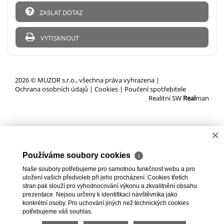
ZASLAT DOTAZ
VYTISKNOUT
2026 © MUZOR s.r.o., všechna práva vyhrazena |
Ochrana osobních údajů
|
Cookies
|
Poučení spotřebitele
Realitní SW
Real
man
×
Používáme soubory cookies
ℹ
Naše soubory potřebujeme pro samotnou funkčnost webu a pro
uložení vašich předvoleb při jeho procházení. Cookies třetích
stran pak slouží pro vyhodnocování výkonu a zkvalitnění obsahu
prezentace. Nejsou určeny k identifikaci návštěvníka jako
konkrétní osoby. Pro uchování jiných než technických cookies
potřebujeme váš souhlas.