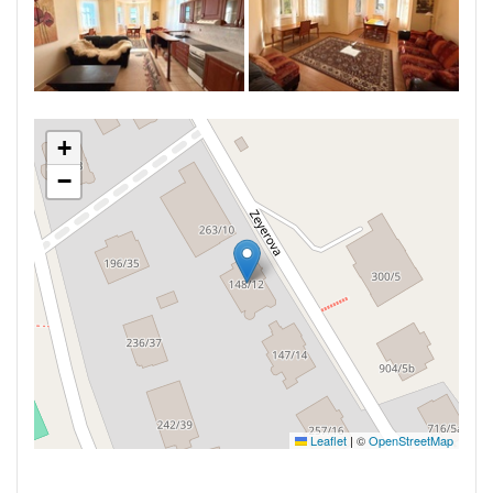
+
−
Leaflet
|
©
OpenStreetMap