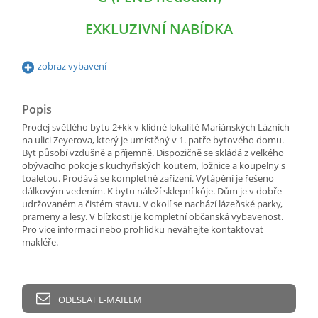
EXKLUZIVNÍ NABÍDKA
zobraz vybavení
Popis
Prodej světlého bytu 2+kk v klidné lokalitě Mariánských Lázních
na ulici Zeyerova, který je umístěný v 1. patře bytového domu.
Byt působí vzdušně a příjemně. Dispozičně se skládá z velkého
obývacího pokoje s kuchyňských koutem, ložnice a koupelny s
toaletou. Prodává se kompletně zařízení. Vytápění je řešeno
dálkovým vedením. K bytu náleží sklepní kóje. Dům je v dobře
udržovaném a čistém stavu. V okolí se nachází lázeňské parky,
prameny a lesy. V blízkosti je kompletní občanská vybavenost.
Pro vice informací nebo prohlídku neváhejte kontaktovat
makléře.
ODESLAT E-MAILEM