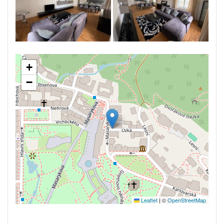
+
−
Leaflet
|
©
OpenStreetMap