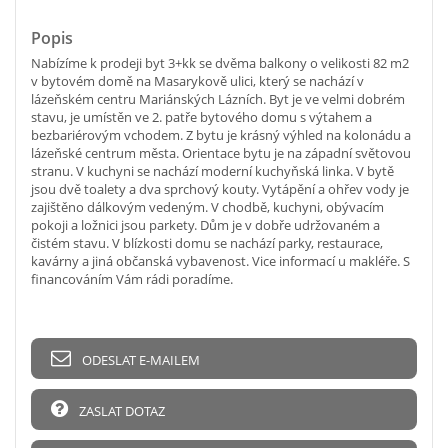
Popis
Nabízíme k prodeji byt 3+kk se dvěma balkony o velikosti 82 m2
v bytovém domě na Masarykově ulici, který se nachází v
lázeňském centru Mariánských Lázních. Byt je ve velmi dobrém
stavu, je umístěn ve 2. patře bytového domu s výtahem a
bezbariérovým vchodem. Z bytu je krásný výhled na kolonádu a
lázeňské centrum města. Orientace bytu je na západní světovou
stranu. V kuchyni se nachází moderní kuchyňská linka. V bytě
jsou dvě toalety a dva sprchový kouty. Vytápění a ohřev vody je
zajištěno dálkovým vedeným. V chodbě, kuchyni, obývacím
pokoji a ložnici jsou parkety. Dům je v dobře udržovaném a
čistém stavu. V blízkosti domu se nachází parky, restaurace,
kavárny a jiná občanská vybavenost. Vice informací u makléře. S
financováním Vám rádi poradíme.
ODESLAT E-MAILEM
ZASLAT DOTAZ