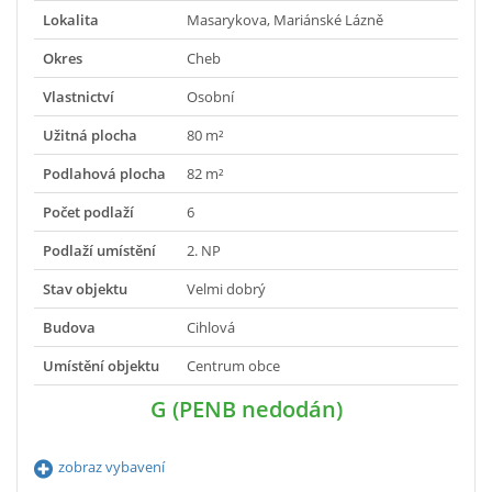
Lokalita
Masarykova, Mariánské Lázně
Okres
Cheb
Vlastnictví
Osobní
Užitná plocha
80 m²
Podlahová plocha
82 m²
Počet podlaží
6
Podlaží umístění
2. NP
Stav objektu
Velmi dobrý
Budova
Cihlová
Umístění objektu
Centrum obce
G (PENB nedodán)
zobraz vybavení