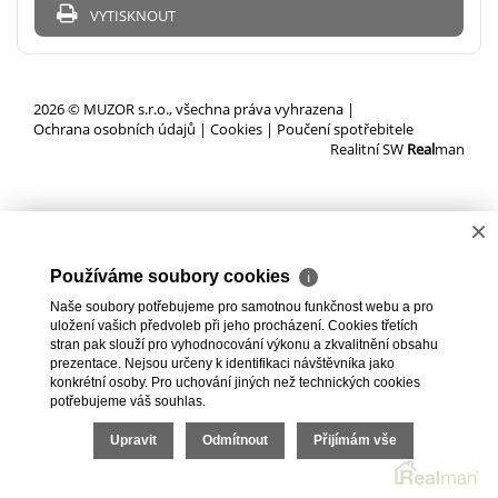
VYTISKNOUT
2026 © MUZOR s.r.o., všechna práva vyhrazena |
Ochrana osobních údajů
|
Cookies
|
Poučení spotřebitele
Realitní SW
Real
man
×
Používáme soubory cookies
ℹ
Naše soubory potřebujeme pro samotnou funkčnost webu a pro
uložení vašich předvoleb při jeho procházení. Cookies třetích
stran pak slouží pro vyhodnocování výkonu a zkvalitnění obsahu
prezentace. Nejsou určeny k identifikaci návštěvníka jako
konkrétní osoby. Pro uchování jiných než technických cookies
potřebujeme váš souhlas.
Upravit
Odmítnout
Přijímám vše