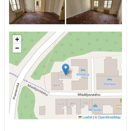
+
−
Leaflet
|
©
OpenStreetMap