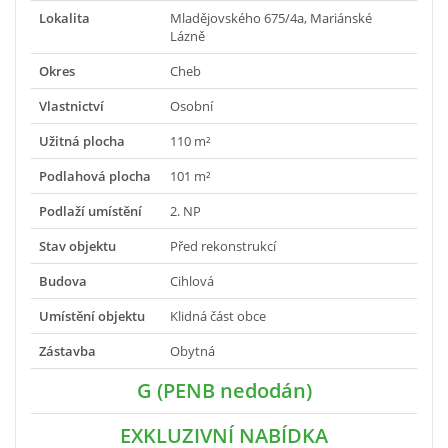
Lokalita
Mladějovského 675/4a, Mariánské
Lázně
Okres
Cheb
Vlastnictví
Osobní
Užitná plocha
110 m²
Podlahová plocha
101 m²
Podlaží umístění
2. NP
Stav objektu
Před rekonstrukcí
Budova
Cihlová
Umístění objektu
Klidná část obce
Zástavba
Obytná
G (PENB nedodán)
EXKLUZIVNÍ NABÍDKA