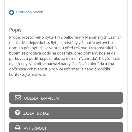
zobraz vybavení
Popis
Prodej prostorného bytu 4+1 s balkonem v Mariánských Lázních
na ulici Mladějovského. Byt je umístěný v 1. patře bytového
domu o pěti bytech, je ve stavu před celkovou rekonstrukcí. S
bytem se prodává podíl na pozemku před domem, kde se dá
parkovat a podíl na pozemku za domem (zahrada). K bytu náleží
dva sklepy. V okolí se nachází parky lázeňská kolonáda a jiná
občanská vybavenost. Pro více informací a nebo prohlídku
kontaktujte makléře.
ODESLAT E-MAILEM
ZASLAT DOTAZ
VYTISKNOUT