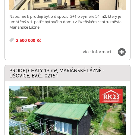
Nabízíme k prodeji byt o dispozici 2+1 o výměře 54 m2, který je
umístěný v 1. patře bytového domu v lázeňském centru města
Mariánské Lázně..
2 500 000 Kč
více informací...
PRODEJ CHATY 13
m²
, MARIÁNSKÉ LÁZNĚ -
ÚŠOVICE, EV.Č.: 02151