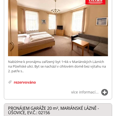
Nabízíme k pronájmu zařízený byt 1+kk v Mariánských Lázních
na Plzeňské ulici. Byt se nachází v cihlovém domě bez výtahu na
2. patře s..
rezervováno
více informací...
PRONÁJEM GARÁŽE 20
m²
, MARIÁNSKÉ LÁZNĚ -
ÚŠOVICE, EV.Č.: 02156