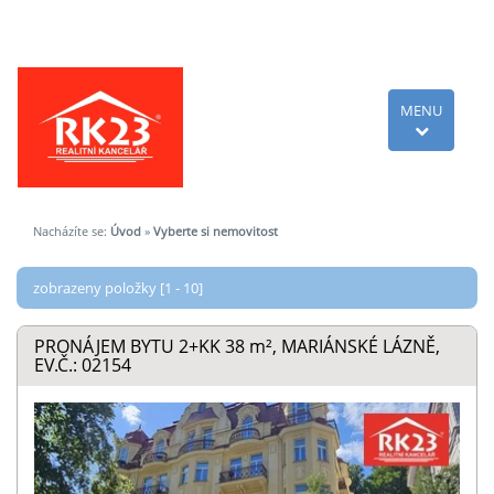
MENU
Nacházíte se:
Úvod
»
Vyberte si nemovitost
zobrazeny položky [1 - 10]
PRONÁJEM BYTU 2+KK 38
m²
, MARIÁNSKÉ LÁZNĚ,
EV.Č.: 02154