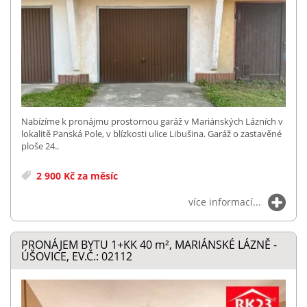
Nabízíme k pronájmu prostornou garáž v Mariánských Lázních v
lokalitě Panská Pole, v blízkosti ulice Libušina. Garáž o zastavěné
ploše 24..
2 900 Kč za měsíc
více informací...
PRONÁJEM BYTU 1+KK 40
m²
, MARIÁNSKÉ LÁZNĚ -
ÚŠOVICE, EV.Č.: 02112