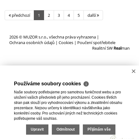
předchozí
1
2
3
4
5
další
2026 © MUZOR s.r.o., všechna práva vyhrazena |
Ochrana osobních údajů
|
Cookies
|
Poučení spotřebitele
Realitní SW
Real
man
×
Používáme soubory cookies
ℹ
Naše soubory potřebujeme pro samotnou funkčnost webu a pro
uložení vašich předvoleb při jeho procházení. Cookies třetích
stran pak slouží pro vyhodnocování výkonu a zkvalitnění obsahu
prezentace. Nejsou určeny k identifikaci návštěvníka jako
konkrétní osoby. Pro uchování jiných než technických cookies
potřebujeme váš souhlas.
Upravit
Odmítnout
Přijímám vše