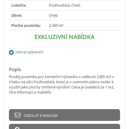
Lokalita
Podhradská, Cheb
Okres
Cheb
Plocha pozemku
2.385 m²
EXKLUZIVNÍ NABÍDKA
zobraz vybavení
Popis
Prodej pozemku pro komerční výstavbu o velikosti 2385 m2 v
Chebu na ulici Podhradská, který je v uzemním plánu veden k
využití jako plochy smíšené výrobní. Cena je uvedena za 1 m2.
Více informací u makléře.
ODESLAT E-MAILEM