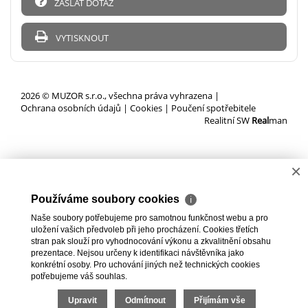
ZASLAT DOTAZ
VYTISKNOUT
2026 © MUZOR s.r.o., všechna práva vyhrazena |
Ochrana osobních údajů
|
Cookies
|
Poučení spotřebitele
Realitní SW
Real
man
×
Používáme soubory cookies
ℹ
Naše soubory potřebujeme pro samotnou funkčnost webu a pro
uložení vašich předvoleb při jeho procházení. Cookies třetích
stran pak slouží pro vyhodnocování výkonu a zkvalitnění obsahu
prezentace. Nejsou určeny k identifikaci návštěvníka jako
konkrétní osoby. Pro uchování jiných než technických cookies
potřebujeme váš souhlas.
Upravit
Odmítnout
Přijímám vše