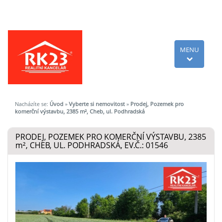
MENU
Nacházíte se:
Úvod
»
Vyberte si nemovitost
»
Prodej, Pozemek pro
komerční výstavbu, 2385 m², Cheb, ul. Podhradská
PRODEJ, POZEMEK PRO KOMERČNÍ VÝSTAVBU, 2385
m²
, CHEB, UL. PODHRADSKÁ, EV.Č.: 01546