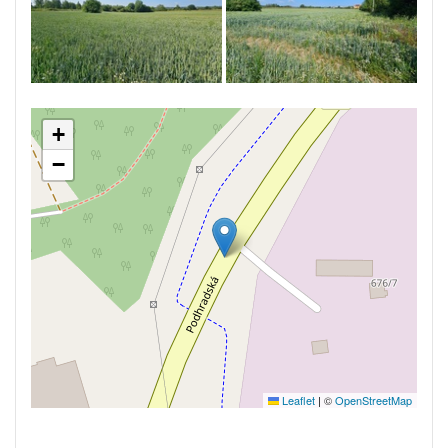
+
−
Leaflet
|
©
OpenStreetMap