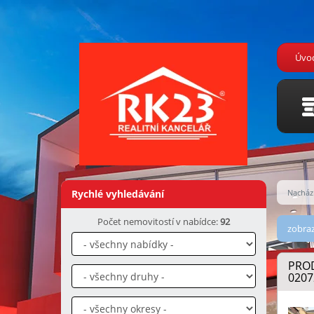
Úvo
Rychlé vyhledávání
Nachází
Počet nemovitostí v nabídce:
92
zobraz
PROD
0207