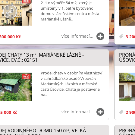
2+1 o výměře 54 m2, který je
umístěný v 1. patře bytového
domu v lázeňském centru města
Mariánské Lázně..
více informací...
500 000 Kč
3 20
EJ CHATY 13
m²
, MARIÁNSKÉ LÁZNĚ -
PRONÁ
ICE, EV.Č.: 02151
ÚŠOVIC
Prodej chaty v osobním vlastnictví
v zahrádkářské osadě Vrbová v
Mariánských Lázních v městské
části Úšovice. Chata je postavená
na..
více informací...
5 000 Kč
2 90
DEJ RODINNÉHO DOMU 150
m²
, VELKÁ
PRONÁ