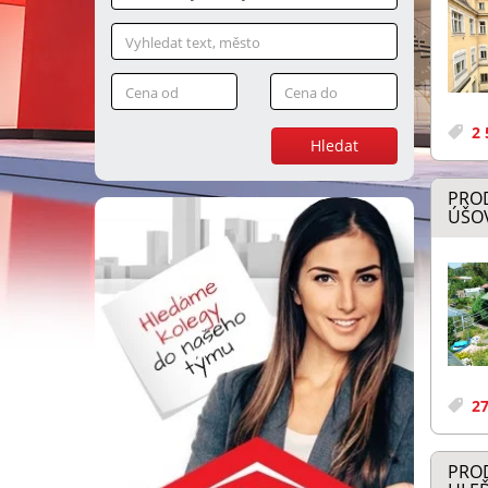
2 
Hledat
PROD
ÚŠOV
27
PRO