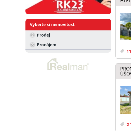
HLEĎ
Vyberte si nemovitost
Prodej
Pronájem
11
PRO
ÚŠOV
2 