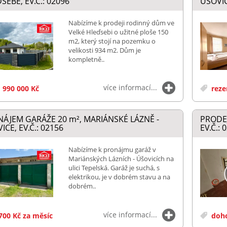
SEBE, EV.Č.: 02096
ÚŠOVIC
Nabízíme k prodeji rodinný dům ve
Velké Hleďsebi o užitné ploše 150
m2, který stojí na pozemku o
velikosti 934 m2. Dům je
kompletně..
více informací...
 990 000 Kč
reze
NÁJEM GARÁŽE 20
m²
, MARIÁNSKÉ LÁZNĚ -
PRODEJ
ICE, EV.Č.: 02156
EV.Č.: 
Nabízíme k pronájmu garáž v
Mariánských Lázních - Úšovicích na
ulici Tepelská. Garáž je suchá, s
elektrikou, je v dobrém stavu a na
dobrém..
více informací...
700 Kč za měsíc
doh