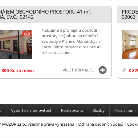
NÁJEM OBCHODNÍHO PROSTORU 41
m²
,
PRODEJ
Á, EV.Č.: 02142
02063
Nabízíme k pronájmu obchodní
prostory s výlohou na náměstí
Svobody v Plané u Mariánských
Lázní. Tento prostor o rozloze 41
m2 se sociálním..
více informací...
 300 Kč za měsíc
3 87
d
Vyberte si nemovitost
Realizováno
Služby
Proč s námi
 MUZOR s.r.o., všechna práva vyhrazena |
Ochrana osobních údajů
|
Cooki