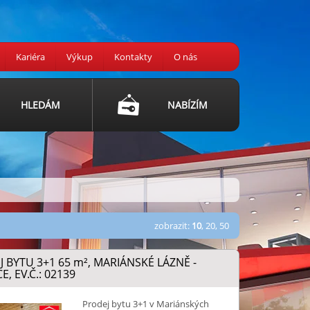
Kariéra
Výkup
Kontakty
O nás
HLEDÁM
NABÍZÍM
zobrazit:
10
,
20
,
50
 BYTU 3+1 65
m²
, MARIÁNSKÉ LÁZNĚ -
E, EV.Č.: 02139
Prodej bytu 3+1 v Mariánských