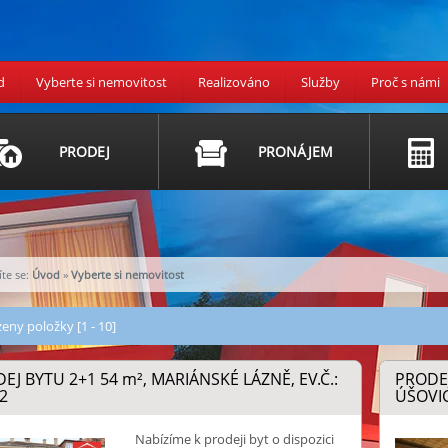
d
Vyberte si nemovitost
Realizováno
Služby
Proč s námi
PRODEJ
PRONÁJEM
te se:
Úvod
»
Vyberte si nemovitost
eny položky [1 - 10]
EJ BYTU 2+1 54
m²
, MARIÁNSKÉ LÁZNĚ, EV.Č.:
PRODEJ
2
ÚŠOVIC
Nabízíme k prodeji byt o dispozici