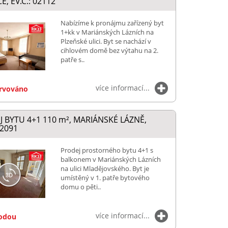
E, EV.Č.: 02112
Nabízíme k pronájmu zařízený byt
1+kk v Mariánských Lázních na
Plzeňské ulici. Byt se nachází v
cihlovém domě bez výtahu na 2.
patře s..
více informací...
rvováno
 BYTU 4+1 110
m²
, MARIÁNSKÉ LÁZNĚ,
02091
Prodej prostorného bytu 4+1 s
balkonem v Mariánských Lázních
na ulici Mladějovského. Byt je
umístěný v 1. patře bytového
domu o pěti..
více informací...
odou