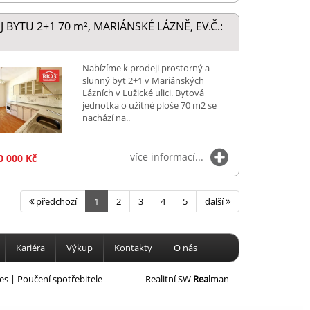
 BYTU 2+1 70
m²
, MARIÁNSKÉ LÁZNĚ, EV.Č.:
Nabízíme k prodeji prostorný a
slunný byt 2+1 v Mariánských
Lázních v Lužické ulici. Bytová
jednotka o užitné ploše 70 m2 se
nachází na..
více informací...
0 000 Kč
předchozí
1
2
3
4
5
další
Kariéra
Výkup
Kontakty
O nás
es
|
Poučení spotřebitele
Realitní SW
Real
man