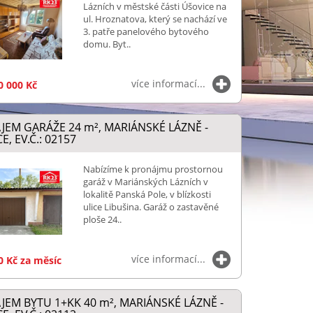
Lázních v městské části Úšovice na
ul. Hroznatova, který se nachází ve
3. patře panelového bytového
domu. Byt..
více informací...
0 000 Kč
JEM GARÁŽE 24
m²
, MARIÁNSKÉ LÁZNĚ -
E, EV.Č.: 02157
Nabízíme k pronájmu prostornou
garáž v Mariánských Lázních v
lokalitě Panská Pole, v blízkosti
ulice Libušina. Garáž o zastavěné
ploše 24..
více informací...
0 Kč za měsíc
JEM BYTU 1+KK 40
m²
, MARIÁNSKÉ LÁZNĚ -