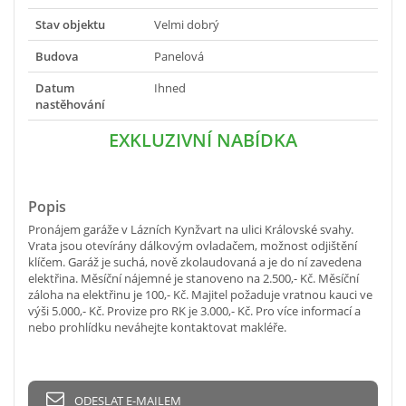
Stav objektu
Velmi dobrý
Budova
Panelová
Datum
Ihned
nastěhování
EXKLUZIVNÍ NABÍDKA
Popis
Pronájem garáže v Lázních Kynžvart na ulici Královské svahy.
Vrata jsou otevírány dálkovým ovladačem, možnost odjištění
klíčem. Garáž je suchá, nově zkolaudovaná a je do ní zavedena
elektřina. Měsíční nájemné je stanoveno na 2.500,- Kč. Měsíční
záloha na elektřinu je 100,- Kč. Majitel požaduje vratnou kauci ve
výši 5.000,- Kč. Provize pro RK je 3.000,- Kč. Pro více informací a
nebo prohlídku neváhejte kontaktovat makléře.
ODESLAT E-MAILEM