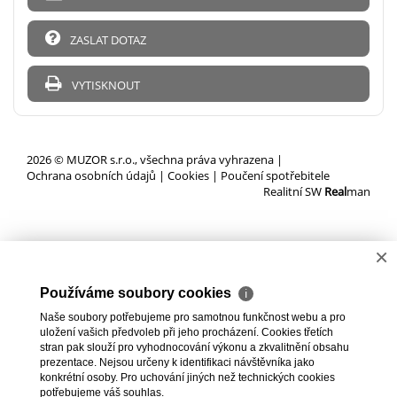
ZASLAT DOTAZ
VYTISKNOUT
2026 © MUZOR s.r.o., všechna práva vyhrazena |
Ochrana osobních údajů
|
Cookies
|
Poučení spotřebitele
Realitní SW
Real
man
×
Používáme soubory cookies
ℹ
Naše soubory potřebujeme pro samotnou funkčnost webu a pro
uložení vašich předvoleb při jeho procházení. Cookies třetích
stran pak slouží pro vyhodnocování výkonu a zkvalitnění obsahu
prezentace. Nejsou určeny k identifikaci návštěvníka jako
konkrétní osoby. Pro uchování jiných než technických cookies
potřebujeme váš souhlas.