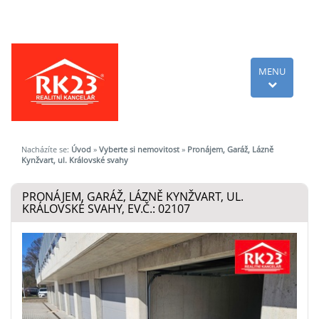
MENU
Nacházíte se:
Úvod
»
Vyberte si nemovitost
»
Pronájem, Garáž, Lázně
Kynžvart, ul. Královské svahy
PRONÁJEM, GARÁŽ, LÁZNĚ KYNŽVART, UL.
KRÁLOVSKÉ SVAHY, EV.Č.: 02107