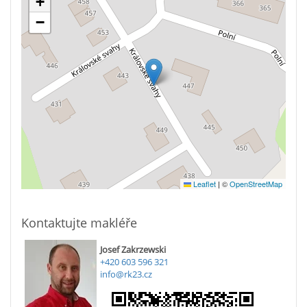
+
−
Leaflet
|
©
OpenStreetMap
Kontaktujte makléře
Josef Zakrzewski
+420 603 596 321
info@rk23.cz