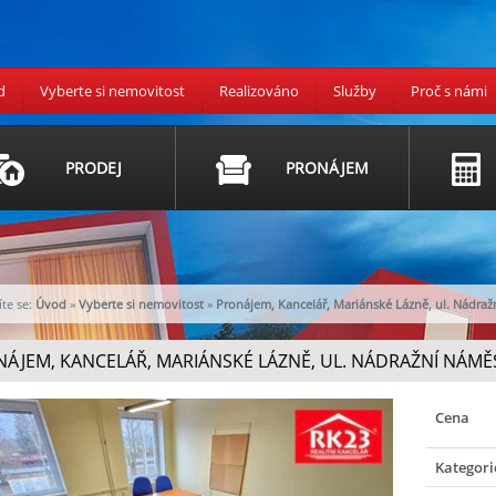
d
Vyberte si nemovitost
Realizováno
Služby
Proč s námi
PRODEJ
PRONÁJEM
te se:
Úvod
»
Vyberte si nemovitost
»
Pronájem, Kancelář, Mariánské Lázně, ul. Nádraž
ÁJEM, KANCELÁŘ, MARIÁNSKÉ LÁZNĚ, UL. NÁDRAŽNÍ NÁMĚSTÍ
Cena
Kategori