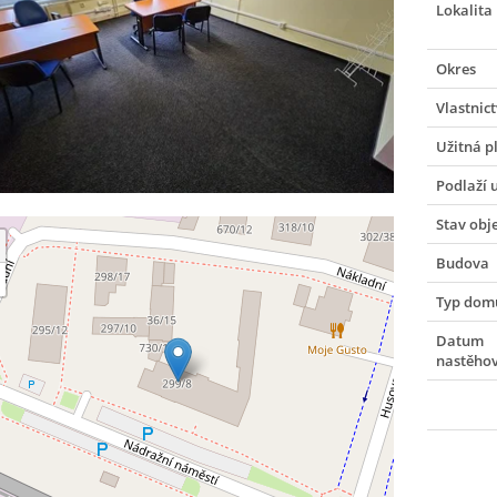
Lokalita
Okres
Vlastnict
Užitná p
Podlaží 
Stav obj
Budova
Typ dom
Datum
nastěho