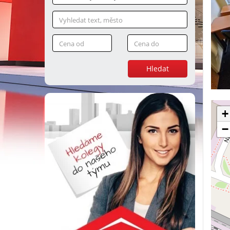
Hledat
+
−