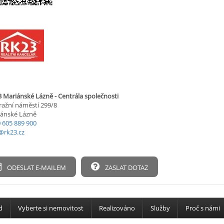
 Mariánské Lázně - Centrála společnosti
ažní náměstí 299/8
ánské Lázně
 605 889 900
@rk23.cz
ODESLAT E-MAILEM
ZASLAT DOTAZ
d
Vyberte si nemovitost
Realizováno
Služby
Proč s námi