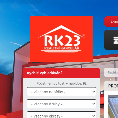
Úvo
Rychlé vyhledávání
Nachází
Počet nemovitostí v nabídce:
92
PRON