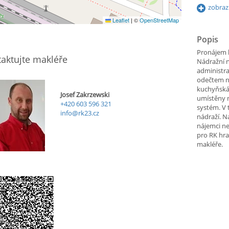
zobraz
Leaflet
|
©
OpenStreetMap
Popis
Pronájem k
aktujte makléře
Nádražní n
administr
odečtem na
kuchyňská 
Josef Zakrzewski
umístěny 
+420 603 596 321
systém. V 
info@rk23.cz
nádraží. N
nájemci ne
pro RK hra
makléře.