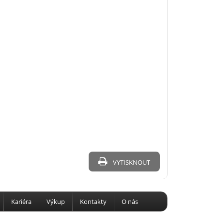
VYTISKNOUT
Kariéra
Výkup
Kontakty
O nás