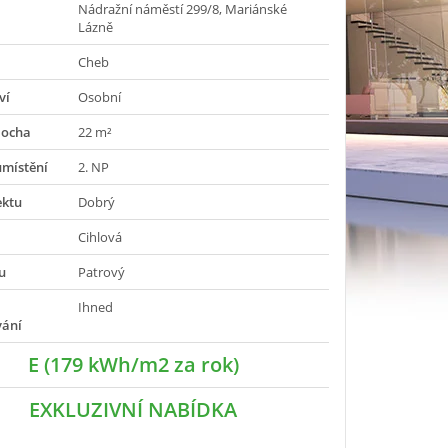
Nádražní náměstí 299/8, Mariánské
Lázně
Cheb
ví
Osobní
locha
22 m²
umístění
2. NP
ektu
Dobrý
Cihlová
u
Patrový
Ihned
vání
E (179 kWh/m2 za rok)
EXKLUZIVNÍ NABÍDKA