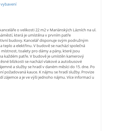
 vybavení
anceláře o velikosti 22 m2 v Mariánských Lázních na ul.
áměstí, která je umístěna v prvním patře
ativní budovy. Kancelář disponuje svým podružným
 teplo a elektřinu. V budově se nachází společná
místnost, toalety pro dámy a pány, které jsou
na každém patře. V budově je umístěn kamerový
těsné blízkosti se nachází vlakové a autobusové
ájemné a služby se hradí v daném měsíci do 15. dne. Po
ní požadovaná kauce. K nájmu se hradí služby. Provize
dí zájemce a je ve výši jednoho nájmu. Více informací u