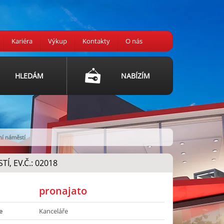
Kariéra
Výkup
Kontakty
O nás
HLEDÁM
NABÍZÍM
ní náměstí
, EV.Č.: 02018
pronajato
e
Kanceláře