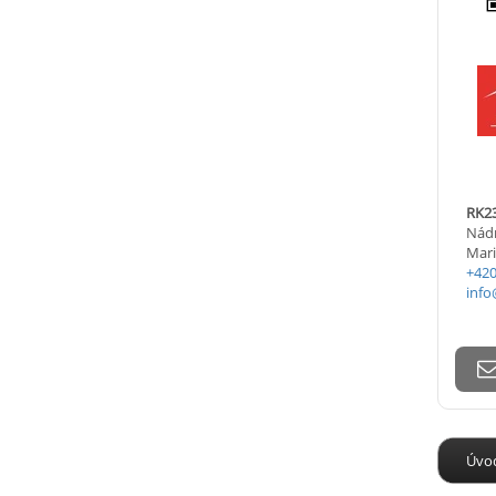
RK23
Nádr
Mari
+420
info
Úvo