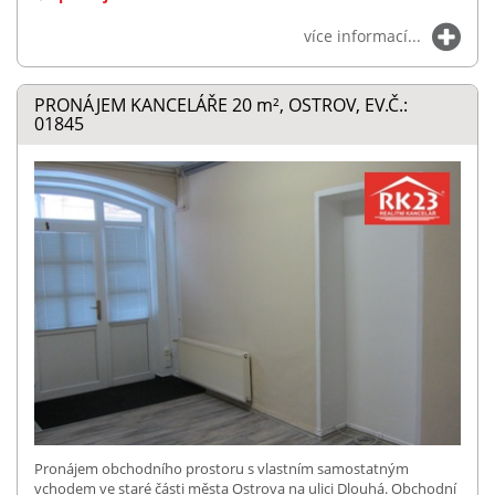
více informací...
PRONÁJEM KANCELÁŘE 20
m²
, OSTROV, EV.Č.:
01845
Pronájem obchodního prostoru s vlastním samostatným
vchodem ve staré části města Ostrova na ulici Dlouhá. Obchodní