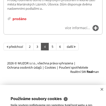
města Mariánských Lázních, Úšovice. Dům disponuje dvěma
nadzemními podlažími a..
prodáno
více informací...
předchozí
2
3
4
5
6
další
2026 © MUZOR s.r.o., všechna práva vyhrazena |
Ochrana osobních údajů
|
Cookies
|
Poučení spotřebitele
Realitní SW
Real
man
×
Používáme soubory cookies
ℹ
Naše soubory potřebujeme pro samotnou funkčnost webu a pro