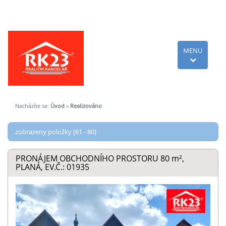
MENU
Nacházíte se:
Úvod
»
Realizováno
zobrazeny položky [61 - 80]
PRONÁJEM OBCHODNÍHO PROSTORU 80
m²
,
PLANÁ, EV.Č.: 01935