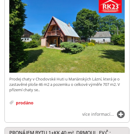
Prodej chaty v Chodovské Huti u Mariánských Lázní, která je o
zastavěné ploše 46 m2 a pozemku o celkové výměře 707 m2. V
přízemí chaty se..
prodáno
více informací...
PRONÁJEM BYTU 1+KK 40
m²
, DRMOUL, EV.Č.: