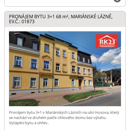
PRONÁJEM BYTU 3+1 68
m²
, MARIÁNSKÉ LÁZNĚ,
EV.Č.: 01873
Pronájem bytu 3+1 v Mariánských Lázních na ulici Husova, který
se nachází ve druhém patře cihlového domu bez výtahu.
Vytápění bytu a ohřev..