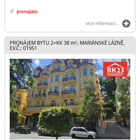
pronajato
více informací...
PRONÁJEM BYTU 2+KK 38
m²
, MARIÁNSKÉ LÁZNĚ,
EV.Č.: 01951