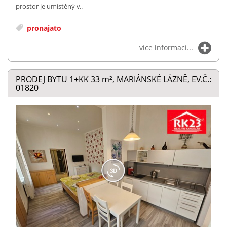
prostor je umístěný v..
pronajato
více informací...
PRODEJ BYTU 1+KK 33
m²
, MARIÁNSKÉ LÁZNĚ, EV.Č.:
01820