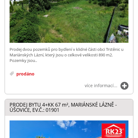
Prodej dvou pozemků pro bydlení v klidné části obci Trstěnic u
Mariánských Lázní, který jsou o celkové velikosti 890 m2.
Pozemky jsou..
prodáno
více informací...
PRODEJ BYTU 4+KK 67
m²
, MARIÁNSKÉ LÁZNĚ -
ÚŠOVICE, EV.Č.: 01901