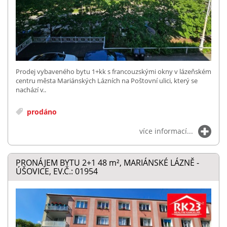
Prodej vybaveného bytu 1+kk s francouzskými okny v lázeňském
centru města Mariánských Lázních na Poštovní ulici, který se
nachází v..
prodáno
více informací...
PRONÁJEM BYTU 2+1 48
m²
, MARIÁNSKÉ LÁZNĚ -
ÚŠOVICE, EV.Č.: 01954