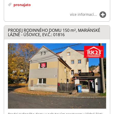
pronajato
více informací...
PRODEJ RODINNÉHO DOMU 150
m²
, MARIÁNSKÉ
LÁZNĚ - ÚŠOVICE, EV.Č.: 01816
Prodej rodinného domu s nebytovým prostorem v klidné části