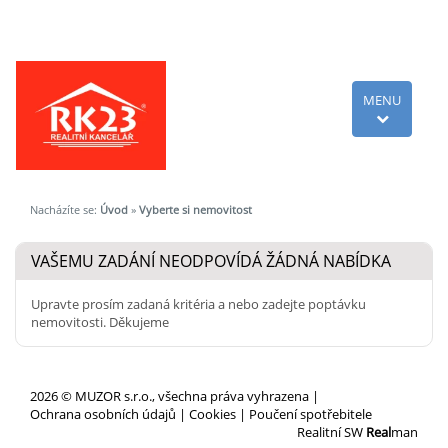
MENU
Nacházíte se:
Úvod
»
Vyberte si nemovitost
VAŠEMU ZADÁNÍ NEODPOVÍDÁ ŽÁDNÁ NABÍDKA
Upravte prosím zadaná kritéria a nebo zadejte poptávku
nemovitosti. Děkujeme
2026 © MUZOR s.r.o., všechna práva vyhrazena |
Ochrana osobních údajů
|
Cookies
|
Poučení spotřebitele
Realitní SW
Real
man